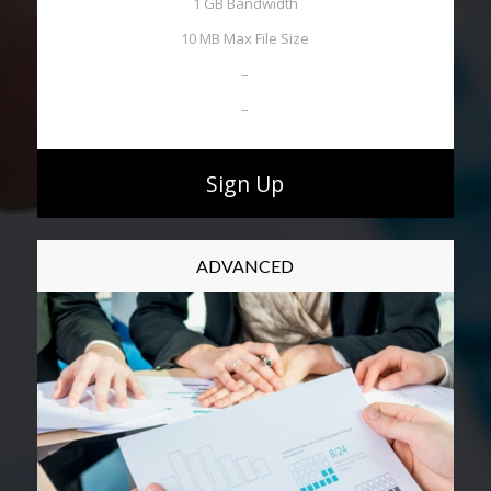
1 GB Bandwidth
10 MB Max File Size
–
–
Sign Up
ADVANCED