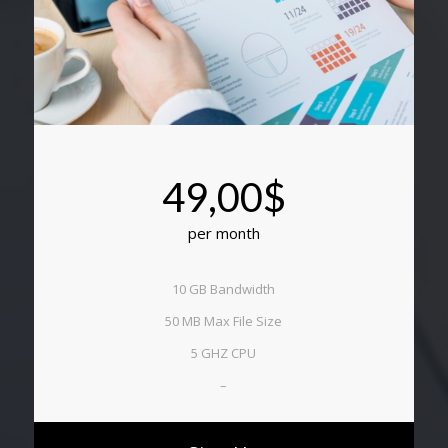
49,00$
per month
10 GB Bandwidth
50 MB Max File Size
5 GHZ CPU
–