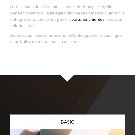
Lorem ipsum dolor sit amet, consectetuer adipiscing elit.
Aenean commodo ligula eget dolor. Aenean massa. Cum sociis
natoque penatibus et magnis dis
parturient montes
, nascetur
ridiculus mus.
Donec quam felis, ultricies nec, pellentesque eu, pretium quis,
sem. Nulla consequat massa quis enim.
BASIC