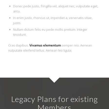
Donec pede justo, fringilla vel, aliquet nec, vulputate eget,
arcu.
In enim justo, rhoncus ut, imperdiet a, venenatis vitae,
justo.
Nullam dictum felis eu pede mollis pretium. Integer
tincidunt.
Cras dapibus.
Vivamus elementum
semper nisi. Aenean
vulputate eleifend tellus. Aenean leo ligula.
Legacy Plans for existing
Members